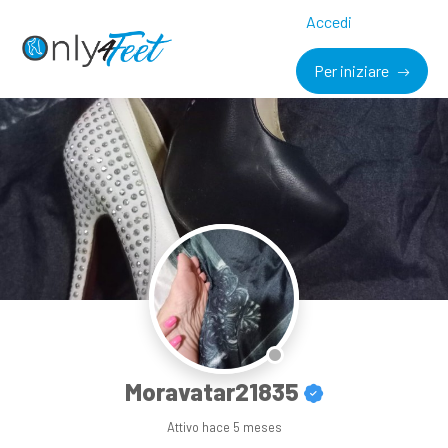
Accedi
Per iniziare
Moravatar21835
Attivo
hace 5 meses