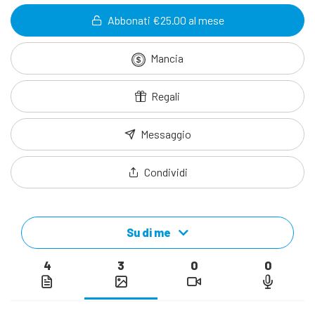
Abbonati €25.00 al mese
Mancia
Regali
Messaggio
Condividi
Su di me
4
3
0
0