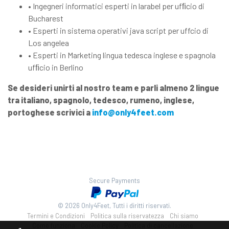
• Ingegneri informatici esperti in larabel per ufﬁcio di
Bucharest
• Esperti in sistema operativi java script per uffcio di
Los angelea
• Esperti in Marketing lingua tedesca inglese e spagnola
ufﬁcio in Berlino
Se desideri unirti al nostro team e parli almeno 2 lingue
tra italiano, spagnolo, tedesco, rumeno, inglese,
portoghese scrivici a
info@only4feet.com
Secure Payments
© 2026 Only4Feet, Tutti i diritti riservati.
Termini e Condizioni
Politica sulla riservatezza
Chi siamo
Come funziona
Cookie Policy
Politica di cancellazione